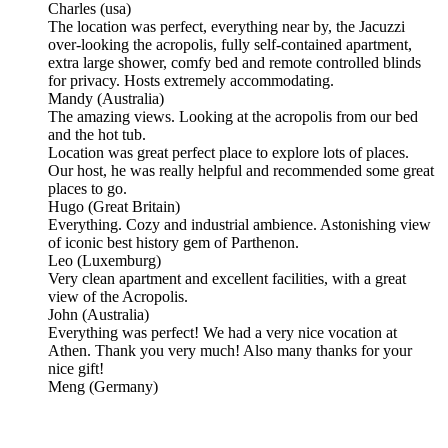
Charles
(usa)
The location was perfect, everything near by, the Jacuzzi
over-looking the acropolis, fully self-contained apartment,
extra large shower, comfy bed and remote controlled blinds
for privacy. Hosts extremely accommodating.
Mandy
(Australia)
The amazing views. Looking at the acropolis from our bed
and the hot tub.
Location was great perfect place to explore lots of places.
Our host, he was really helpful and recommended some great
places to go.
Hugo
(Great Britain)
Everything. Cozy and industrial ambience. Astonishing view
of iconic best history gem of Parthenon.
Leo
(Luxemburg)
Very clean apartment and excellent facilities, with a great
view of the Acropolis.
John
(Australia)
Everything was perfect! We had a very nice vocation at
Athen. Thank you very much! Also many thanks for your
nice gift!
Meng
(Germany)