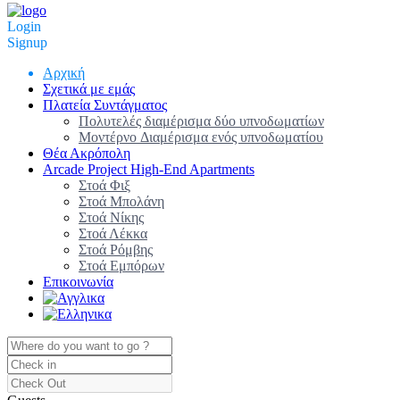
Login
Signup
Αρχική
Σχετικά με εμάς
Πλατεία Συντάγματος
Πολυτελές διαμέρισμα δύο υπνοδωματίων
Μοντέρνo Διαμέρισμα ενός υπνοδωματίου
Θέα Ακρόπολη
Arcade Project High-End Apartments
Στοά Φιξ
Στοά Μπολάνη
Στοά Νίκης
Στοά Λέκκα
Στοά Ρόμβης
Στοά Εμπόρων
Επικοινωνία