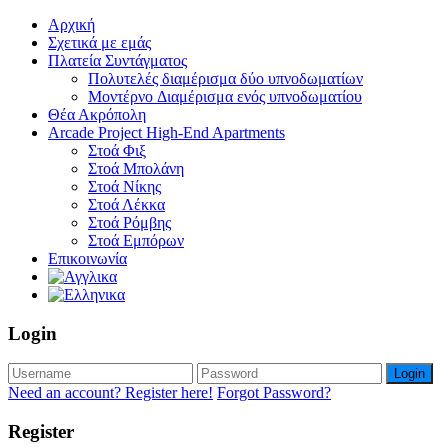
Αρχική
Σχετικά με εμάς
Πλατεία Συντάγματος
Πολυτελές διαμέρισμα δύο υπνοδωματίων
Μοντέρνo Διαμέρισμα ενός υπνοδωματίου
Θέα Ακρόπολη
Arcade Project High-End Apartments
Στοά Φιξ
Στοά Μπολάνη
Στοά Νίκης
Στοά Λέκκα
Στοά Ρόμβης
Στοά Εμπόρων
Επικοινωνία
Login
Login
Need an account? Register here!
Forgot Password?
Register